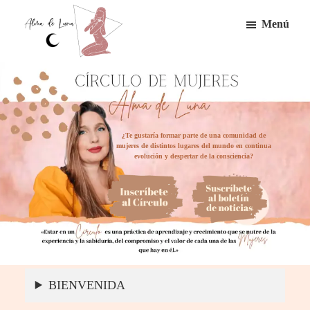
Saltar
Menú
al
contenido
Circulo
principal
de
mujeres
alma
de
luna
¿Te gustaría formar parte de una comunidad de
mujeres de distintos lugares del mundo en continua
evolución y despertar de la consciencia?
BIENVENIDA