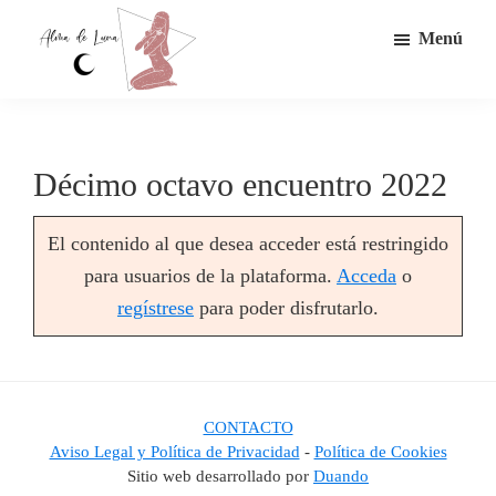
Saltar
Menú
al
contenido
Circulo
principal
de
mujeres
alma
Décimo octavo encuentro 2022
de
luna
El contenido al que desea acceder está restringido
para usuarios de la plataforma.
Acceda
o
regístrese
para poder disfrutarlo.
CONTACTO
Aviso Legal y Política de Privacidad
-
Política de Cookies
Sitio web desarrollado por
Duando