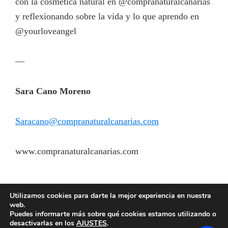
con la cosmética natural en @compranaturalcanarias
y reflexionando sobre la vida y lo que aprendo en
@yourloveangel
—
Sara Cano Moreno
Saracano@compranaturalcanarias.com
www.compranaturalcanarias.com
Utilizamos cookies para darte la mejor experiencia en nuestra
web.
Puedes informarte más sobre qué cookies estamos utilizando o
CONTACTO
desactivarlas en los
AJUSTES
.
Aviso Legal y Política de Privacidad
-
Política de Cookies